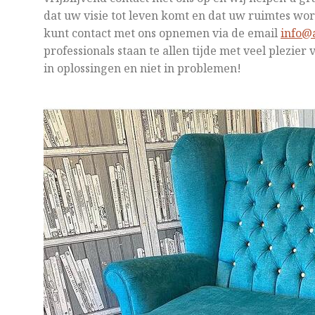
dat uw visie tot leven komt en dat uw ruimtes w
kunt contact met ons opnemen via de email
info@a
professionals staan te allen tijde met veel plezier 
in oplossingen en niet in problemen!