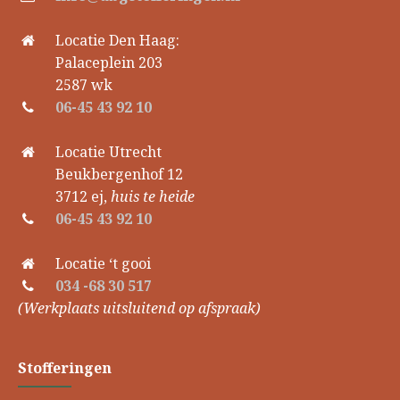
Locatie Den Haag:
Palaceplein 203
2587 wk
06-45 43 92 10
Locatie Utrecht
Beukbergenhof 12
3712 ej,
huis te heide
06-45 43 92 10
Locatie ‘t gooi
034 -68 30 517
(Werkplaats uitsluitend op afspraak)
Stofferingen