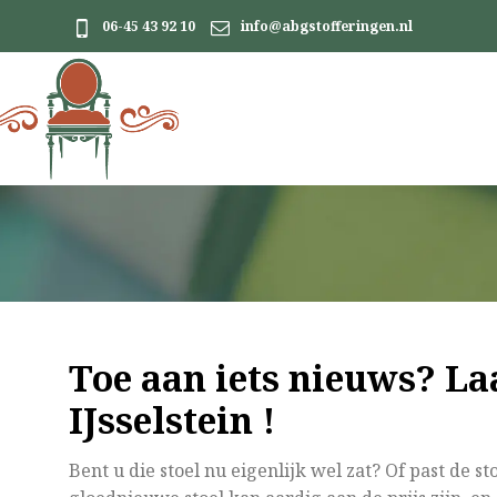
06-45 43 92 10
info@abgstofferingen.nl
Toe aan iets nieuws? Laa
IJsselstein !
Bent u die stoel nu eigenlijk wel zat? Of past de s