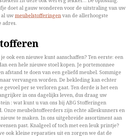
 stiekem zit deze ook wel erg lekker… De oplossing:
stofje doet al gauw wonderen voor de uitstraling van uw
r al uw
meubelstofferingen
van de allerhoogste
e adres.
tofferen
s je ook een nieuwe kunt aanschaffen? Ten eerste: een
 dan een hele nieuwe stoel kopen. Je portemonnee
een afstand te doen van een geliefd meubel. Sommige
omaar vervangen worden. De bekleding kan echter
 gevoel per se verloren gaat. Ten derde is het een
grijker in ons dagelijks leven, dus draag uw
elstein : wat kunt u van ons bij ABG Stofferingen
d. Onze meubelstoffeerders zijn echte alleskunners en
s nieuw te maken. In ons uitgebreide assortiment aan
 wensen past. Knalgeel of toch met een leuk printje?
e ook kleine reparaties uit en zorgen we dat de