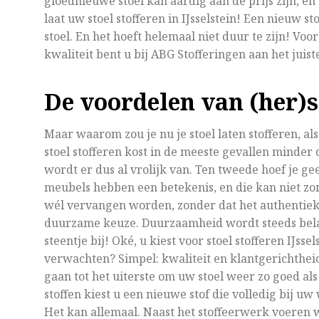
gloednieuwe stoel kan aardig aan de prijs zijn, en
laat uw stoel stofferen in IJsselstein! Een nieuw 
stoel. En het hoeft helemaal niet duur te zijn! Voo
kwaliteit bent u bij ABG Stofferingen aan het juist
De voordelen van (her)s
Maar waarom zou je nu je stoel laten stofferen, al
stoel stofferen kost in de meeste gevallen minder
wordt er dus al vrolijk van. Ten tweede hoef je g
meubels hebben een betekenis, en die kan niet z
wél vervangen worden, zonder dat het authentieke
duurzame keuze. Duurzaamheid wordt steeds belan
steentje bij! Oké, u kiest voor stoel stofferen IJss
verwachten? Simpel: kwaliteit en klantgerichthei
gaan tot het uiterste om uw stoel weer zo goed al
stoffen kiest u een nieuwe stof die volledig bij uw
Het kan allemaal. Naast het stoffeerwerk voeren w