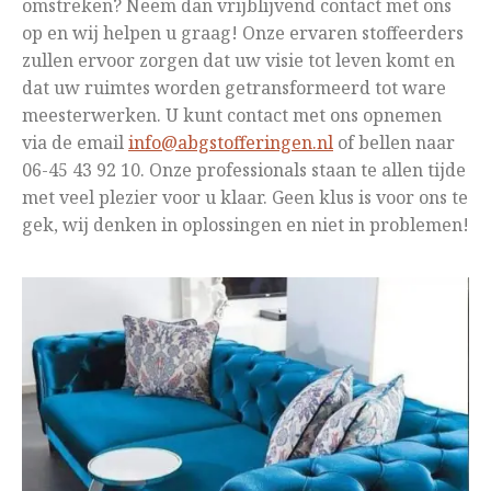
omstreken? Neem dan vrijblijvend contact met ons
op en wij helpen u graag! Onze ervaren stoffeerders
zullen ervoor zorgen dat uw visie tot leven komt en
dat uw ruimtes worden getransformeerd tot ware
meesterwerken. U kunt contact met ons opnemen
via de email
info@abgstofferingen.nl
of bellen naar
06-45 43 92 10. Onze professionals staan te allen tijde
met veel plezier voor u klaar. Geen klus is voor ons te
gek, wij denken in oplossingen en niet in problemen!