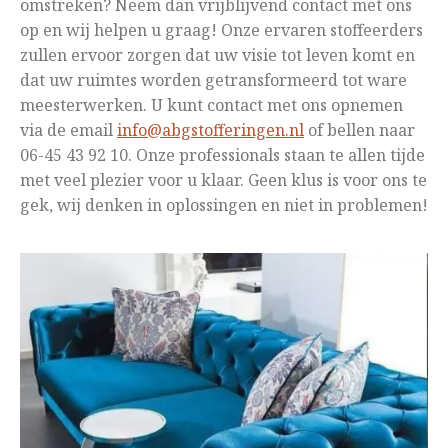
omstreken? Neem dan vrijblijvend contact met ons
op en wij helpen u graag! Onze ervaren stoffeerders
zullen ervoor zorgen dat uw visie tot leven komt en
dat uw ruimtes worden getransformeerd tot ware
meesterwerken. U kunt contact met ons opnemen
via de email
info@abgstofferingen.nl
of bellen naar
06-45 43 92 10. Onze professionals staan te allen tijde
met veel plezier voor u klaar. Geen klus is voor ons te
gek, wij denken in oplossingen en niet in problemen!