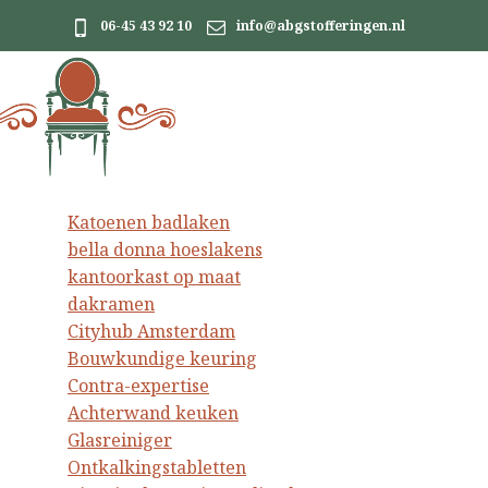
06-45 43 92 10
info@abgstofferingen.nl
Katoenen badlaken
bella donna hoeslakens
kantoorkast op maat
dakramen
Cityhub Amsterdam
Bouwkundige keuring
Contra-expertise
Achterwand keuken
Glasreiniger
Ontkalkingstabletten