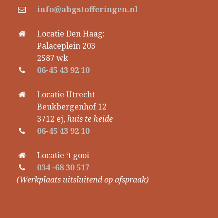
info@abgstofferingen.nl
Locatie Den Haag:
Palaceplein 203
2587 wk
06-45 43 92 10
Locatie Utrecht
Beukbergenhof 12
3712 ej,
huis te heide
06-45 43 92 10
Locatie ‘t gooi
034 -68 30 517
(Werkplaats uitsluitend op afspraak)