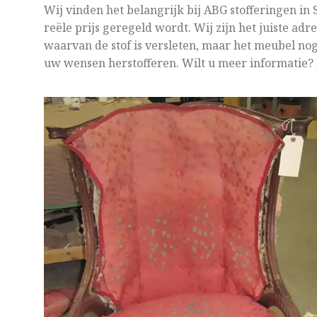
Wij vinden het belangrijk bij ABG stofferingen in 
reële prijs geregeld wordt. Wij zijn het juiste ad
waarvan de stof is versleten, maar het meubel no
uw wensen herstofferen. Wilt u meer informatie? 