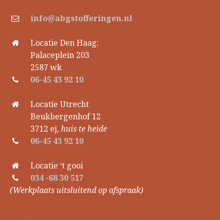
info@abgstofferingen.nl
Locatie Den Haag:
Palaceplein 203
2587 wk
06-45 43 92 10
Locatie Utrecht
Beukbergenhof 12
3712 ej,
huis te heide
06-45 43 92 10
Locatie ‘t gooi
034 -68 30 517
(Werkplaats uitsluitend op afspraak)