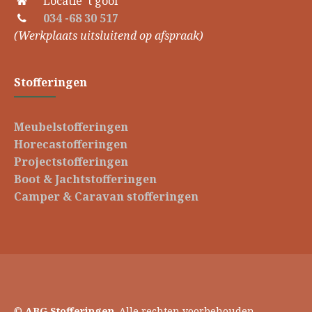
Locatie ‘t gooi
034 -68 30 517
(Werkplaats uitsluitend op afspraak)
Stofferingen
Meubelstofferingen
Horecastofferingen
Projectstofferingen
Boot & Jachtstofferingen
Camper & Caravan stofferingen
©
ABG Stofferingen
. Alle rechten voorbehouden.